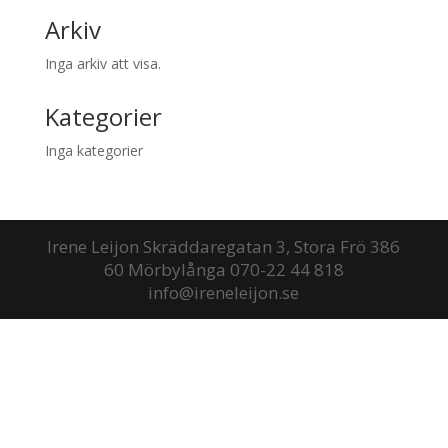
Arkiv
Inga arkiv att visa.
Kategorier
Inga kategorier
Irene Leijon Skräddaregatan 3, Stora Frö 386
60 Mörbylånga 070-22 44 818
info@ireneleijon.se